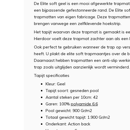
De Elite soft geel is een mooi afgewerkte trapmat
een bijpassende gefestonneerde rand. De Elite soft
trapmatten van eigen fabricage. Deze trapmatten 
brengen vanwege een zelfklevende hoekstrip.
Het tapijt waarvan deze trapmat is gemaakt is ee
Hierdoor voelt deze trapmat zachter aan als een l
Ook perfect te gebruiken wanneer de trap op vers
heeft. U plakt de elite soft trapmaantjes over de 
Daarnaast hebben trapmatten een anti-slip werk
trap zoals uitglijden aanzienlijk wordt verminderd.
Tapijt specificaties
Kleur: Geel
Tapijt soort: gesneden pool
Aantal steken per 10cm: 42
Garen: 100%
polyamide 6.6
Pool gewicht: 900 Gr/m2
Totaal gewicht tapijt: 1.900 Gr/m2
Onderkant: Action back