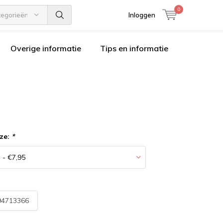
0
tegorieën
Inloggen
Overige informatie
Tips en informatie
ze:
*
94713366