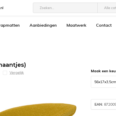
.nl
Alle ca
trapmatten
Aanbiedingen
Maatwerk
Contact
maantjes)
Maak een keu
Vergelijk
EAN:
87200