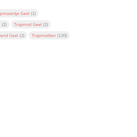
apmaantje Geel
(1)
l
(2)
Trapmat Geel
(2)
vend Geel
(2)
Trapmatten
(130)