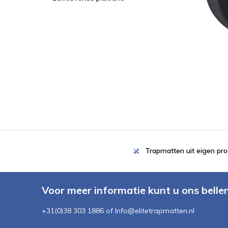
Trapmatten uit eigen pro
Voor meer informatie kunt u ons belle
+31(0)38 303 1886 of
Info@elitetrapmatten.nl