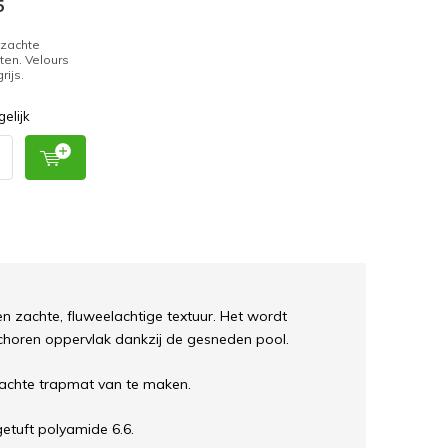
5
 zachte
ten. Velours
rijs.
gelijk
een zachte, fluweelachtige textuur. Het wordt
choren oppervlak dankzij de gesneden pool.
zachte trapmat van te maken.
getuft polyamide 6.6.