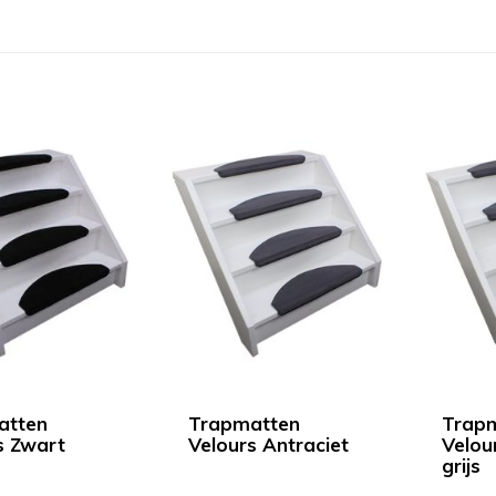
atten
Trapmatten
Trap
s Zwart
Velours Antraciet
Velou
grijs