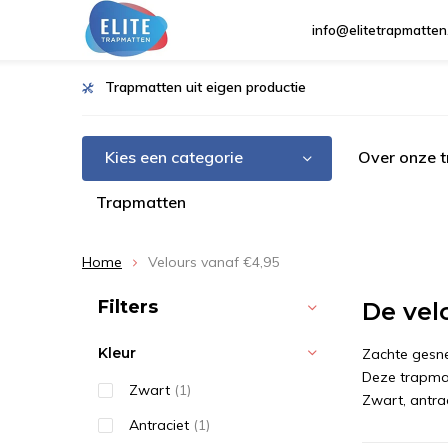
info@elitetrapmatten
Trapmatten uit eigen productie
Kies een categorie
Over onze 
Trapmatten
Home
Velours vanaf €4,95
Sorteren op:
Filters
De vel
Kleur
Zachte gesne
Deze trapmatt
Zwart
(1)
Zwart, antrac
Antraciet
(1)