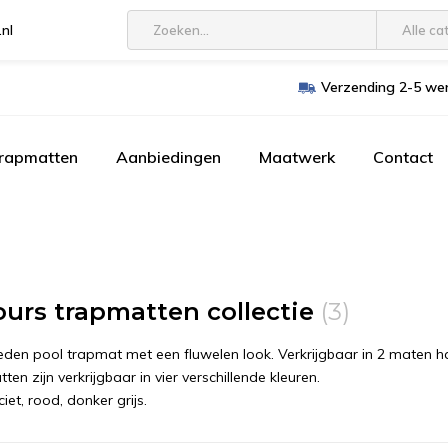
.nl
Alle ca
Verzending 2-5 wer
trapmatten
Aanbiedingen
Maatwerk
Contact
ours trapmatten collectie
(3)
den pool trapmat met een fluwelen look. Verkrijgbaar in 2 maten h
en zijn verkrijgbaar in vier verschillende kleuren.
iet, rood, donker grijs.