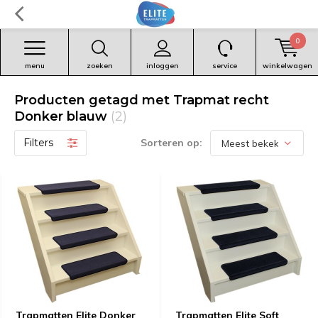
0
menu
zoeken
inloggen
service
winkelwagen
Producten getagd met Trapmat recht
Donker blauw
(2)
Filters
Sorteren op:
Trapmatten Elite Donker
Trapmatten Elite Soft