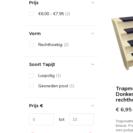
Prijs
€6,00 - €7,95
(2)
Vorm
Rechthoekig
(2)
Soort Tapijt
Luspolig
(1)
Gesneden pool
(1)
Trapma
Donke
rechth
Prijs
€
€ 6,95
tot
Trapmatte
blauw. Pro
een poly