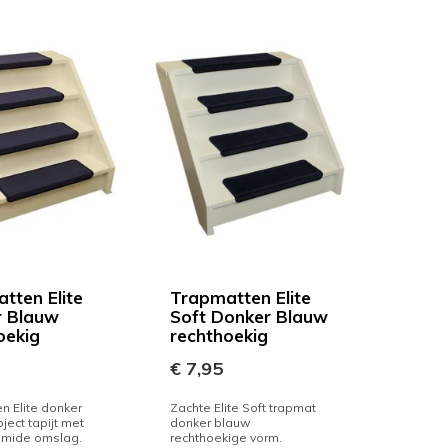
tten Elite
Trapmatten Elite
r Blauw
Soft Donker Blauw
oekig
rechthoekig
€ 7,95
n Elite donker
Zachte Elite Soft trapmat
ject tapijt met
donker blauw
amide omslag.
rechthoekige vorm.