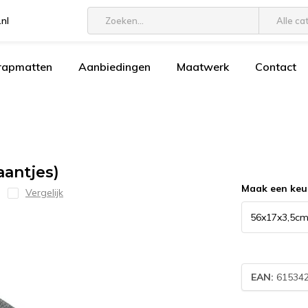
.nl
Alle ca
trapmatten
Aanbiedingen
Maatwerk
Contact
aantjes)
Maak een keu
Vergelijk
EAN:
61534