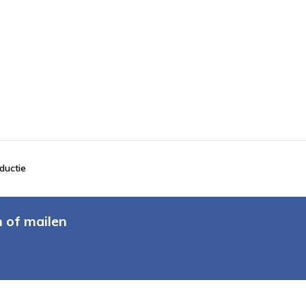
ductie
n of mailen