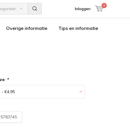
0
tegorieën
Inloggen
Overige informatie
Tips en informatie
ze:
*
25783745