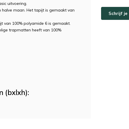
asic uitvoering.
 halve maan. Het tapijt is gemaakt van
Schrijf j
ijt van 100% polyamide 6 is gemaakt.
polige trapmatten heeft van 100%
 (bxlxh):