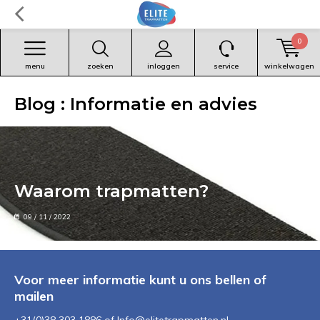
0
menu
zoeken
inloggen
service
winkelwagen
Blog : Informatie en advies
Waarom trapmatten?
09 / 11 / 2022
Voor meer informatie kunt u ons bellen of
mailen