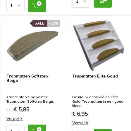
SALE
SALE
-22%
-22%
Trapmatten Softstep
Trapmatten Elite Goud
Beige
zachte sterke polyester
De nieuw ontwikkelde Elite
Trapmatten Softstep Beige.
Gold. Trapmatten in een goud
kleur.
€ 5,85
7,50
€ 6,95
Vergelijk
Vergelijk