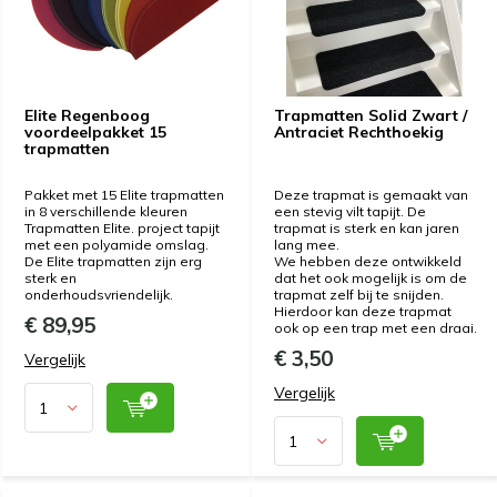
Elite Regenboog
Trapmatten Solid Zwart /
voordeelpakket 15
Antraciet Rechthoekig
trapmatten
Pakket met 15 Elite trapmatten
Deze trapmat is gemaakt van
in 8 verschillende kleuren
een stevig vilt tapijt. De
Trapmatten Elite. project tapijt
trapmat is sterk en kan jaren
met een polyamide omslag.
lang mee.
De Elite trapmatten zijn erg
We hebben deze ontwikkeld
sterk en
dat het ook mogelijk is om de
onderhoudsvriendelijk.
trapmat zelf bij te snijden.
Hierdoor kan deze trapmat
€ 89,95
ook op een trap met een draai.
€ 3,50
Vergelijk
Vergelijk