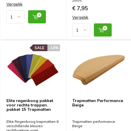
zacht.
Vergelijk
€ 7,95
Vergelijk
SALE
SALE
-14%
-14%
Elite regenboog pakket
Trapmatten Performance
voor rechte trappen.
Beige
pakket 15 Trapmatten
Elite Regenboog trapmatten 8
Trapmatten performance
verschillende kleuren
Beige
rechthoekige vorm.