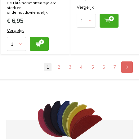
De Elite trapmatten zijn erg
Vergelijk
sterk en
onderhoudsvriendelijk.
€ 6,95
Vergelijk
1
2
3
4
5
6
7