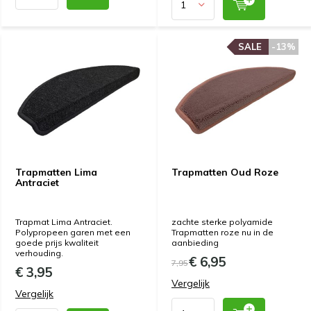
SALE
SALE
-13%
-13%
Trapmatten Lima
Trapmatten Oud Roze
Antraciet
Trapmat Lima Antraciet.
zachte sterke polyamide
Polypropeen garen met een
Trapmatten roze nu in de
goede prijs kwaliteit
aanbieding
verhouding.
€ 6,95
7,95
€ 3,95
Vergelijk
Vergelijk