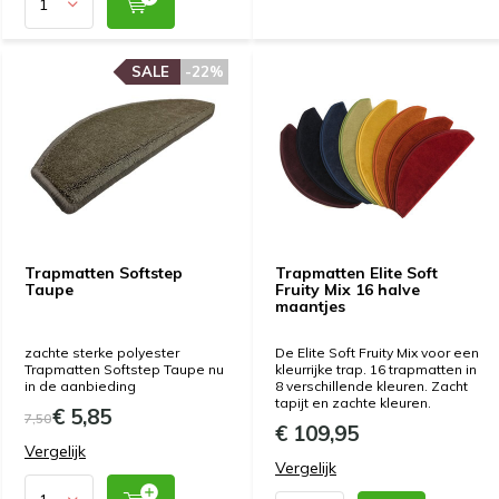
SALE
SALE
-22%
-22%
Trapmatten Softstep
Trapmatten Elite Soft
Taupe
Fruity Mix 16 halve
maantjes
zachte sterke polyester
De Elite Soft Fruity Mix voor een
Trapmatten Softstep Taupe nu
kleurrijke trap. 16 trapmatten in
in de aanbieding
8 verschillende kleuren. Zacht
tapijt en zachte kleuren.
€ 5,85
7,50
€ 109,95
Vergelijk
Vergelijk