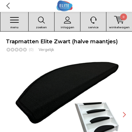
0
menu
zoeken
inloggen
service
winkelwagen
Trapmatten Elite Zwart (halve maantjes)
(0)
Vergelijk