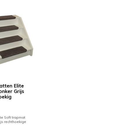
tten Elite
onker Grijs
oekig
ite Soft trapmat
ijs rechthoekige