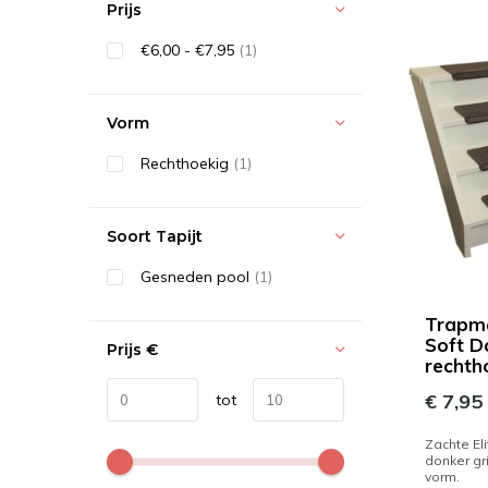
Prijs
€6,00 - €7,95
(1)
Vorm
Rechthoekig
(1)
Soort Tapijt
Gesneden pool
(1)
Trapma
Soft D
Prijs
€
rechth
€ 7,95
tot
Zachte El
donker gr
vorm.