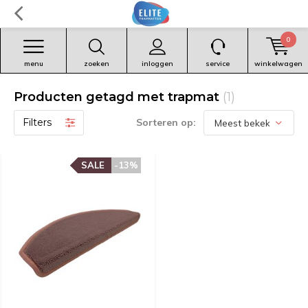
0
menu
zoeken
inloggen
service
winkelwagen
Producten getagd met trapmat
(1)
Filters
Sorteren op:
SALE
-13%