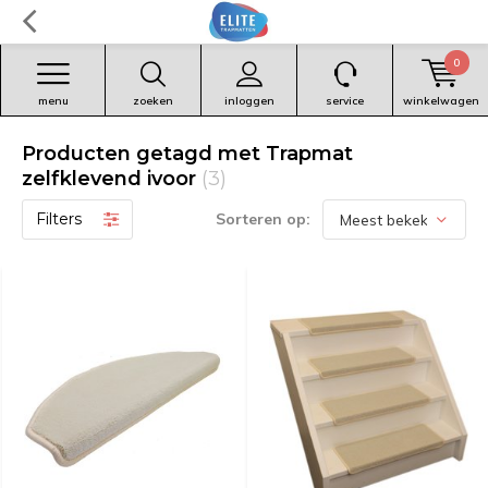
0
menu
zoeken
inloggen
service
winkelwagen
Producten getagd met Trapmat
zelfklevend ivoor
(3)
Filters
Sorteren op: