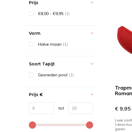
Prijs
€8,00 - €9,95
(1)
Vorm
Halve maan
(1)
Soort Tapijt
Gesneden pool
(1)
Trapma
Roman
Prijs
€
€ 9,95
tot
Luxe zach
14mm hoo
garen