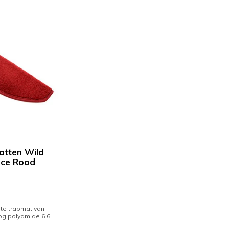
tten Wild
ce Rood
te trapmat van
g polyamide 6.6