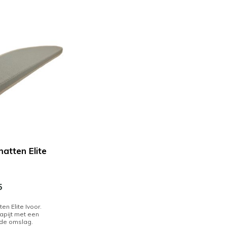
atten Elite
5
en Elite Ivoor.
tapijt met een
de omslag.