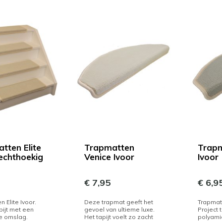
tten Elite
Trapmatten
Trapm
rechthoekig
Venice Ivoor
Ivoor
€ 7,95
€ 6,9
 Elite Ivoor.
Deze trapmat geeft het
Trapmatt
pijt met een
gevoel van ultieme luxe.
Project 
e omslag.
Het tapijt voelt zo zacht
polyami