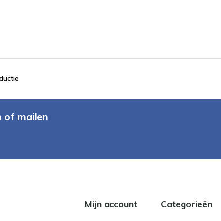
ductie
n of mailen
Mijn account
Categorieën