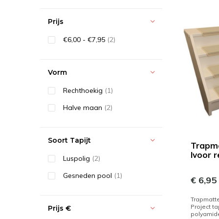
Prijs
€6,00 - €7,95
(2)
Vorm
Rechthoekig
(1)
Halve maan
(2)
Soort Tapijt
Trapma
Ivoor 
Luspolig
(2)
Gesneden pool
(1)
€ 6,95
Trapmatten
Project ta
Prijs
€
polyamid