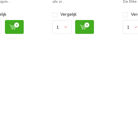
rapm...
als vi...
De Elite 
lijk
Vergelijk
Ver