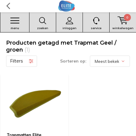
0
menu
zoeken
inloggen
service
winkelwagen
Producten getagd met Trapmat Geel /
groen
(1)
Filters
Sorteren op:
Trapmatten Elite