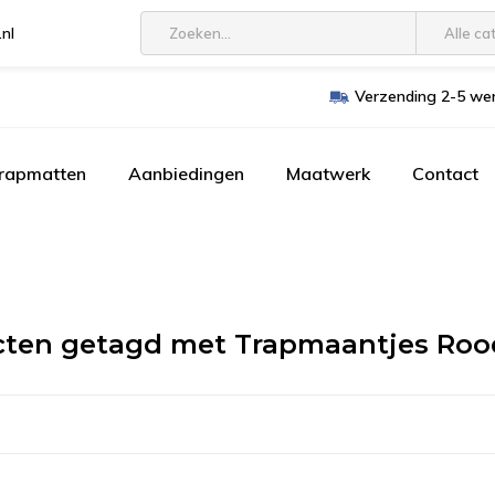
.nl
Alle ca
Verzending 2-5 wer
trapmatten
Aanbiedingen
Maatwerk
Contact
cten getagd met Trapmaantjes Ro