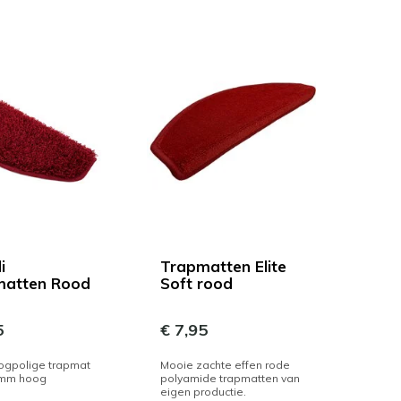
i
Trapmatten Elite
matten Rood
Soft rood
5
€ 7,95
ogpolige trapmat
Mooie zachte effen rode
0mm hoog
polyamide trapmatten van
eigen productie.