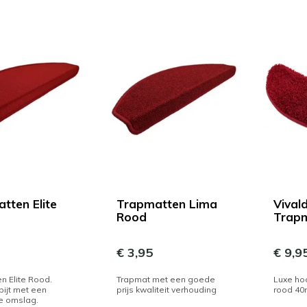
tten Elite
Trapmatten Lima
Vivald
Rood
Trap
€ 3,95
€ 9,9
n Elite Rood.
Trapmat met een goede
Luxe ho
pijt met een
prijs kwaliteit verhouding
rood 4
e omslag.