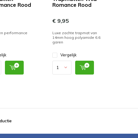
rmance Rood
Romance Rood
€ 9,95
en performance
Luxe zachte trapmat van
14mm hoog polyamide 6.6
garen
lijk
Vergelijk
ductie