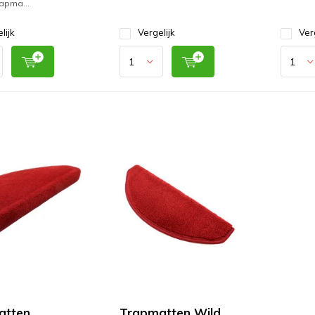
rapma...
lijk
Vergelijk
Ver
atten
Trapmatten Wild