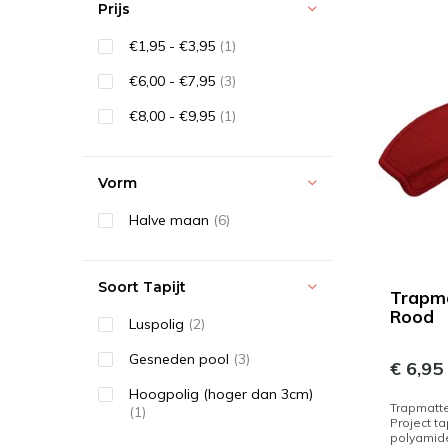
Prijs
€1,95 - €3,95
(1)
€6,00 - €7,95
(3)
€8,00 - €9,95
(1)
Vorm
Halve maan
(6)
Soort Tapijt
Trapma
Rood
Luspolig
(2)
Gesneden pool
(3)
€ 6,95
Hoogpolig (hoger dan 3cm)
Trapmatte
(1)
Project ta
polyamid