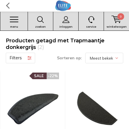
0
menu
zoeken
inloggen
service
winkelwagen
Producten getagd met Trapmaantje
donkergrijs
(2)
Filters
Sorteren op:
SALE
-22%