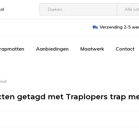
.nl
Alle ca
Verzending 2-5 wer
trapmatten
Aanbiedingen
Maatwerk
Contact
ood
ten getagd met Traplopers trap m