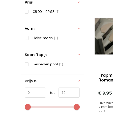
Prijs
€8,00 - €9,95
(1)
Vorm
Halve maan
(1)
Soort Tapijt
Gesneden pool
(1)
Trapma
Roman
Prijs
€
€ 9,95
tot
Luxe zach
14mm hoo
garen