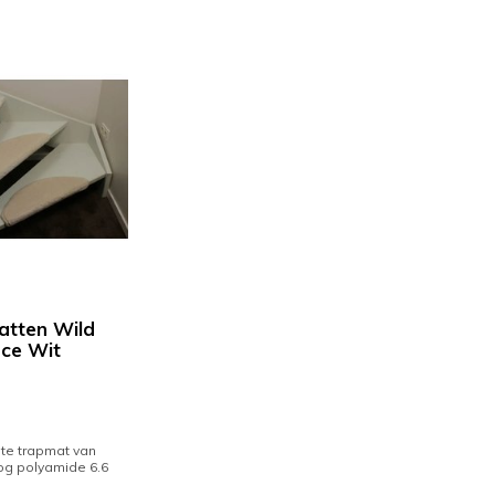
tten Wild
ce Wit
te trapmat van
g polyamide 6.6