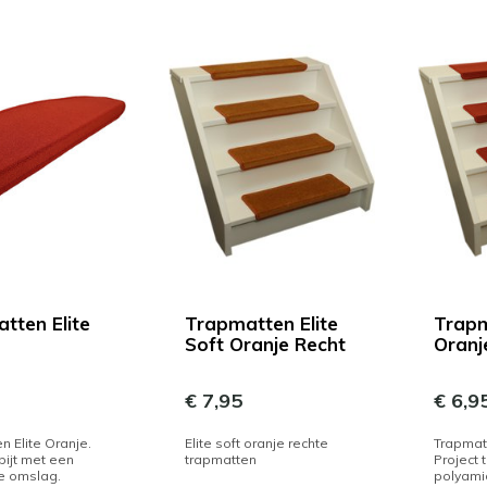
tten Elite
Trapmatten Elite
Trapm
Soft Oranje Recht
Oranj
€ 7,95
€ 6,9
n Elite Oranje.
Elite soft oranje rechte
Trapmatt
pijt met een
trapmatten
Project 
e omslag.
polyami