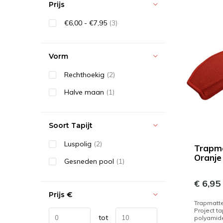
Prijs
€6,00 - €7,95
(3)
Vorm
Rechthoekig
(2)
Halve maan
(1)
Soort Tapijt
Luspolig
(2)
Trapma
Oranje
Gesneden pool
(1)
€ 6,95
Prijs
€
Trapmatte
Project ta
tot
polyamid