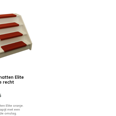
atten Elite
e recht
5
en Elite oranje.
tapijt met een
de omslag.