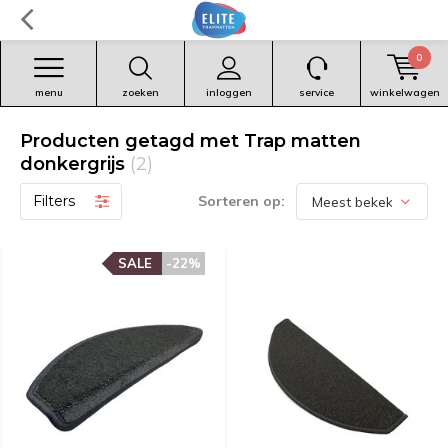
0
menu
zoeken
inloggen
service
winkelwagen
Producten getagd met Trap matten
donkergrijs
(2)
Filters
Sorteren op:
SALE
-22%