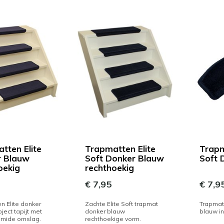
tten Elite
Trapmatten Elite
Trapm
r Blauw
Soft Donker Blauw
Soft 
oekig
rechthoekig
€ 7,95
€ 7,9
n Elite donker
Zachte Elite Soft trapmat
Trapmat 
ject tapijt met
donker blauw
blauw i
amide omslag.
rechthoekige vorm.