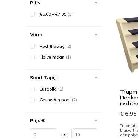
Prijs
€6,00 - €7,95
(3)
Vorm
Rechthoekig
(2)
Halve maan
(1)
Soort Tapijt
Luspolig
(1)
Trapma
Donke
Gesneden pool
(2)
rechth
€ 6,95
Prijs
€
Trapmatte
blauw. Pro
tot
een poly