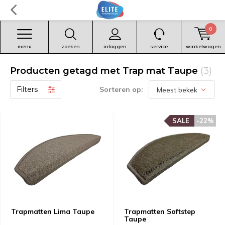
0
menu
zoeken
inloggen
service
winkelwagen
Producten getagd met Trap mat Taupe
(3)
Filters
Sorteren op:
SALE
SALE
-22%
-22%
Trapmatten Lima Taupe
Trapmatten Softstep
Taupe