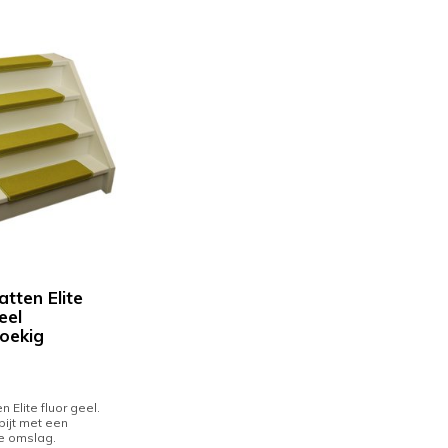
tten Elite
eel
oekig
 Elite fluor geel.
pijt met een
e omslag.