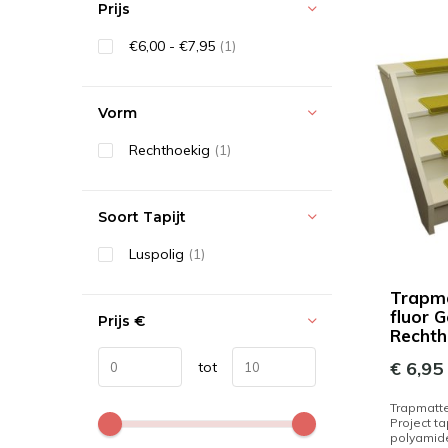
Prijs
€6,00 - €7,95
(1)
Vorm
Rechthoekig
(1)
Soort Tapijt
Luspolig
(1)
Trapma
fluor G
Prijs
€
Rechth
€ 6,95
tot
Trapmatten
Project ta
polyamid