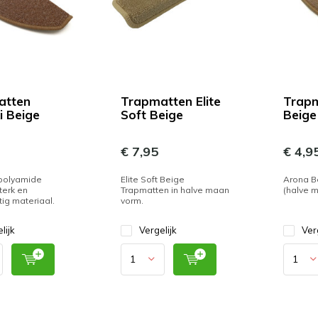
atten
Trapmatten Elite
Trapm
i Beige
Soft Beige
Beige
€ 7,95
€ 4,9
 polyamide
Elite Soft Beige
Arona B
terk en
Trapmatten in halve maan
(halve m
tig materiaal.
vorm.
lijk
Vergelijk
Ver