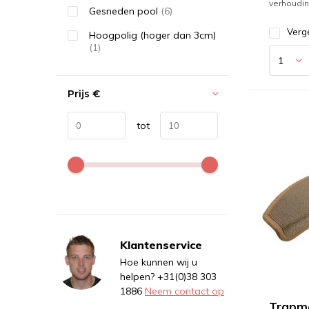
verhoudin
Gesneden pool
(6)
Verge
Hoogpolig (hoger dan 3cm)
(1)
Prijs
€
tot
Klantenservice
Hoe kunnen wij u
helpen? +31(0)38 303
1886
Neem contact op
Trapma