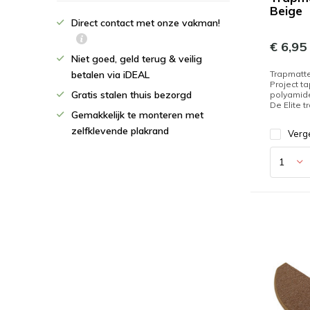
Beige
Direct contact met onze vakman!
€ 6,95
Niet goed, geld terug & veilig
Trapmatte
betalen via iDEAL
Project ta
Gratis stalen thuis bezorgd
polyamid
De Elite t
Gemakkelijk te monteren met
zelfklevende plakrand
Verge