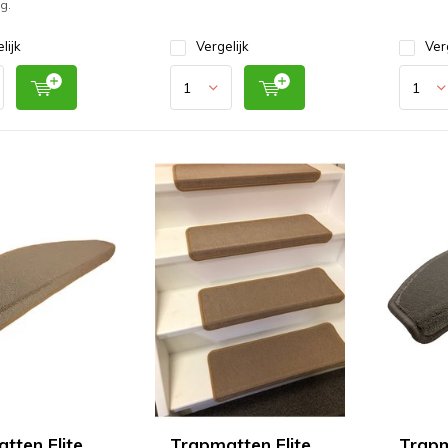
g.
lijk
Vergelijk
Ver
tten Elite
Trapmatten Elite
Trap