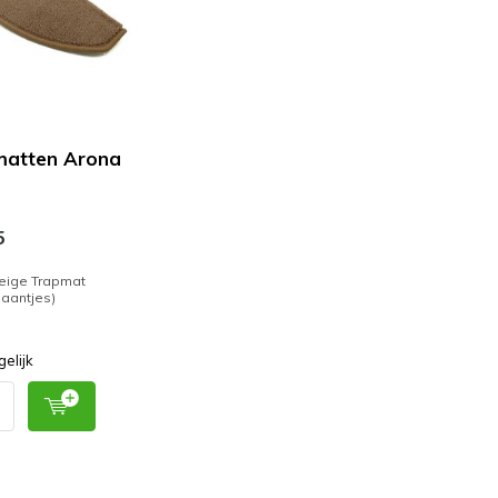
atten Arona
5
eige Trapmat
aantjes)
gelijk