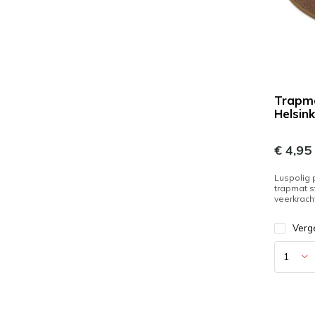
Trapm
Helsink
€ 4,95
Luspolig
trapmat s
veerkrach
Verge