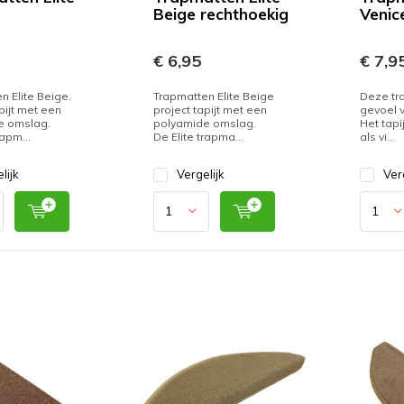
Beige rechthoekig
Venic
€ 6,95
€ 7,9
n Elite Beige.
Trapmatten Elite Beige
Deze tr
pijt met een
project tapijt met een
gevoel v
e omslag.
polyamide omslag.
Het tapi
rapm...
De Elite trapma...
als vi...
lijk
Vergelijk
Ver