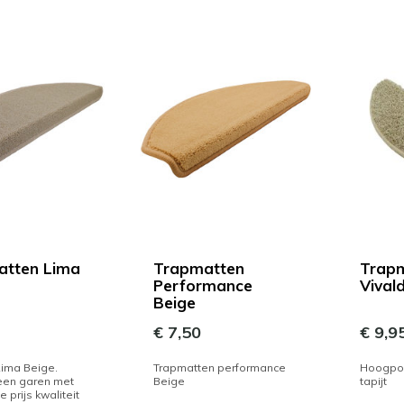
atten Lima
Trapmatten
Trap
Performance
Vivald
Beige
€ 7,50
€ 9,9
ima Beige.
Trapmatten performance
Hoogpol
een garen met
Beige
tapijt
 prijs kwaliteit