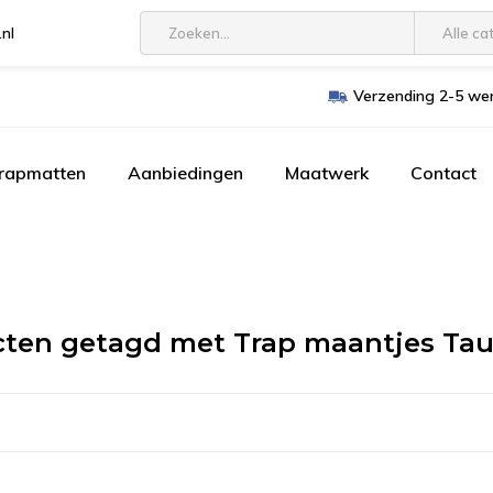
.nl
Alle ca
Verzending 2-5 wer
trapmatten
Aanbiedingen
Maatwerk
Contact
cten getagd met Trap maantjes Ta