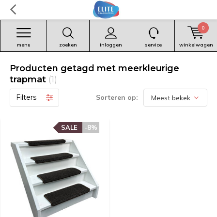
0
menu
zoeken
inloggen
service
winkelwagen
Producten getagd met meerkleurige
trapmat
(1)
Filters
Sorteren op:
SALE
-8%