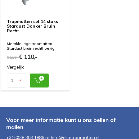
Trapmatten set 14 stuks
Stardust Donker Bruin
Recht
Meerkleurige trapmatten
Stardust bruin rechthoekig
€ 110,-
€ 119,-
Vergelijk
Voor meer informatie kunt u ons bellen of
mailen
+31(0)38 303 1886 of
Info@elitetrapmatten.nl