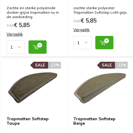
Zachte en sterke polyamide
zachte sterke polyester
donker grijze trapmatten nu in
Trapmatten Softstep Licht grijs.
de aanbieding.
€ 5,85
7,50
€ 5,85
7,50
Vergelijk
Vergelijk
SALE
SALE
-22%
-22%
SALE
SALE
-22%
-22%
Trapmatten Softstep
Trapmatten Softstep
Taupe
Beige