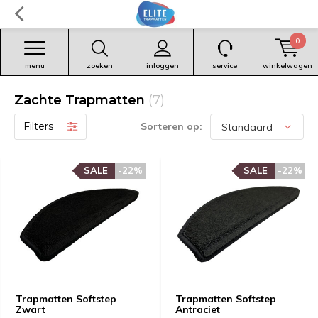
0
menu
zoeken
inloggen
service
winkelwagen
Zachte Trapmatten
(7)
Filters
Sorteren op:
SALE
SALE
-22%
-22%
SALE
SALE
-22%
-22%
Trapmatten Softstep
Trapmatten Softstep
Zwart
Antraciet