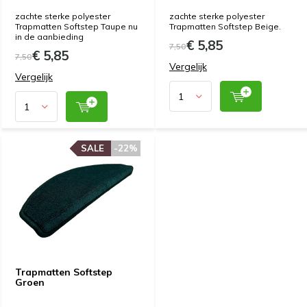
zachte sterke polyester
zachte sterke polyester
Trapmatten Softstep Taupe nu
Trapmatten Softstep Beige.
in de aanbieding
€ 5,85
7,50
€ 5,85
7,50
Vergelijk
Vergelijk
SALE
SALE
-22%
-22%
Trapmatten Softstep
Groen