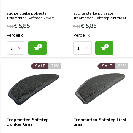
zachte sterke polyester
zachte sterke polyester
Trapmatten Softstep Zwart.
Trapmatten Softstep Antraciet.
€ 5,85
€ 5,85
7,50
7,50
Vergelijk
Vergelijk
SALE
SALE
-22%
-22%
SALE
SALE
-22%
-22%
Trapmatten Softstep
Trapmatten Softstep Licht
Donker Grijs
grijs