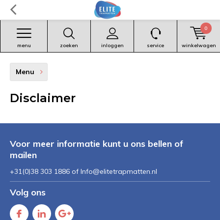
0
menu
zoeken
inloggen
service
winkelwagen
Menu
Disclaimer
Voor meer informatie kunt u ons bellen of
mailen
+31(0)38 303 1886 of
Info@elitetrapmatten.nl
Volg ons