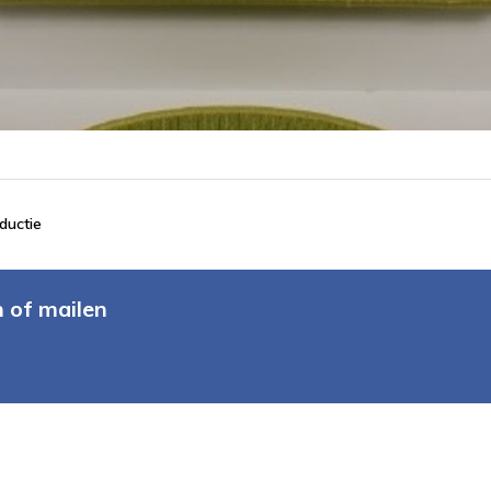
ductie
n of mailen