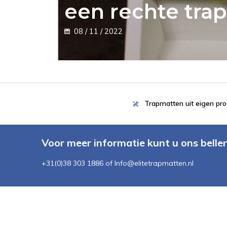
een rechte trap
08 / 11 / 2022
Trapmatten uit eigen pro
Voor meer informatie kunt u ons belle
+31(0)38 303 1886 of
Info@elitetrapmatten.nl