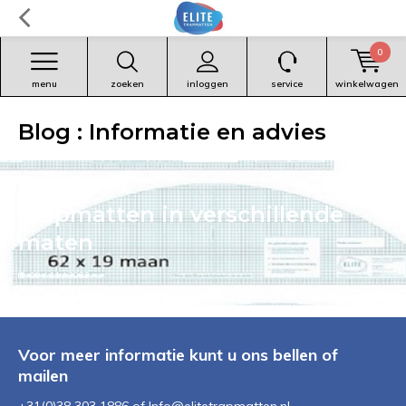
0
menu
zoeken
inloggen
service
winkelwagen
Blog : Informatie en advies
Trapmatten in verschillende
maten
09 / 11 / 2022
Voor meer informatie kunt u ons bellen of
mailen