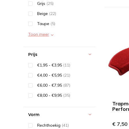
Grijs
(25)
Beige
(22)
Taupe
(5)
Toon meer
Prijs
€1,95 - €3,95
(11)
€4,00 - €5,95
(21)
€6,00 - €7,95
(87)
€8,00 - €9,95
(35)
Trapm
Perfo
Vorm
€ 7,50
Rechthoekig
(41)