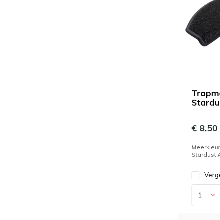
Trapm
Stardu
€ 8,50
Meerkleur
Stardust 
Verge