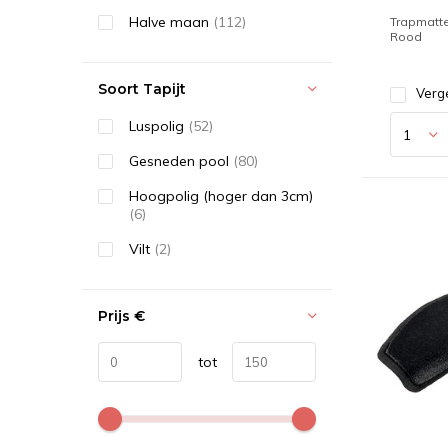
Halve maan
(112)
Trapmatt
Rood
Soort Tapijt
Verge
Luspolig
(52)
Gesneden pool
(80)
Hoogpolig (hoger dan 3cm)
(6)
Vilt
(2)
Prijs
€
tot