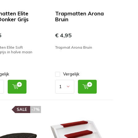
atten Elite
Trapmatten Arona
Donker Grijs
Bruin
5
€ 4,95
en Elite Soft
Trapmat Arona Bruin
rijs in halve maan
gelijk
Vergelijk
SALE
-7%