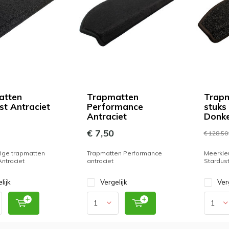
atten
Trapmatten
Trapm
st Antraciet
Performance
stuks
Antraciet
Donke
€ 7,50
€ 128,50
ige trapmatten
Trapmatten Performance
Meerkle
Antraciet
antraciet
Stardust
lijk
Vergelijk
Ver