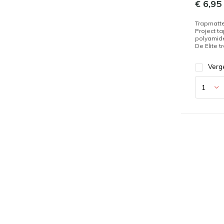
€ 6,95
Trapmatte
Project ta
polyamid
De Elite tr
Verge