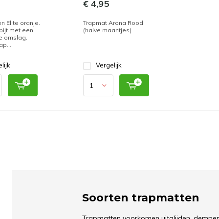
€ 4,95
n Elite oranje.
Trapmat Arona Rood
pijt met een
(halve maantjes)
e omslag.
ap...
lijk
Vergelijk
Soorten trapmatten
Trapmatten voorkomen uitglijden, dempen 