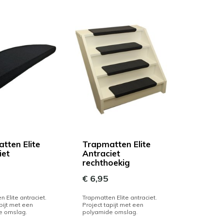
tten Elite
Trapmatten Elite
iet
Antraciet
rechthoekig
€ 6,95
 Elite antraciet.
Trapmatten Elite antraciet.
pijt met een
Project tapijt met een
e omslag.
polyamide omslag.