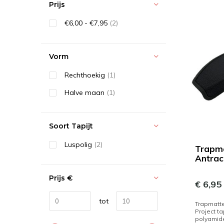
Prijs
€6,00 - €7,95
(2)
Vorm
Rechthoekig
(1)
Halve maan
(1)
Soort Tapijt
Luspolig
(2)
Trapma
Antrac
Prijs
€
€ 6,95
tot
Trapmatten
Project ta
polyamid