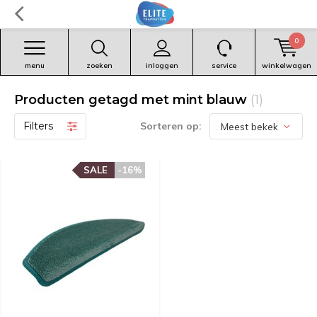
0
menu
zoeken
inloggen
service
winkelwagen
Producten getagd met mint blauw
(1)
Filters
Sorteren op:
SALE
-16%