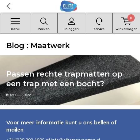
0
menu
zoeken
inloggen
service
winkelwagen
Blog : Maatwerk
Passen rechte trapmatten op
een trap met een bocht?
09 / 11 / 2022
Voor meer informatie kunt u ons bellen of
mailen