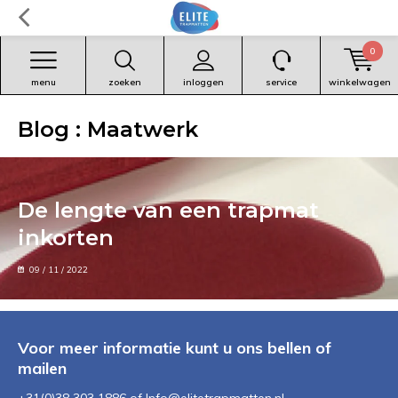
0
menu
zoeken
inloggen
service
winkelwagen
Blog : Maatwerk
De lengte van een trapmat
inkorten
09 / 11 / 2022
Voor meer informatie kunt u ons bellen of
mailen