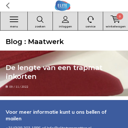
0
menu
zoeken
inloggen
service
winkelwagen
Blog : Maatwerk
De lengte van een trapmat
inkorten
09 / 11 / 2022
Voor meer informatie kunt u ons bellen of
mailen